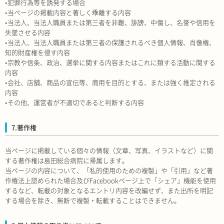
◦犯罪行為等を誘発する場合
◦当ページの掲載内容と著しく乖離する内容
◦当法人、当法人職員または第三者を非難、誹謗、中傷し、名誉や信用を
失墜させる内容
◦当法人、当法人職員または第三者の保護されるべき個人情報、肖像権、
知的財産権を侵す内容
◦宗教や信条、政治、選挙に関する内容またはこれに類する活動に関する
内容
◦会社、店舗、商品の宣伝等、商用を目的とする、または強く推定される
内容
◦その他、運営者が不適切であると判断する内容
7.著作権
当ページに掲載している個々の情報（文章、写真、イラストなど）に関
する著作権は島田総合病院に帰属します。
当ページの内容について、「私的使用のための複製」や「引用」など著
作権法上認められた場合及びFacebookページ上で「シェア」機能を使用
するなど、転載の対象となるエントリ内容を改編せず、また出所を明記
する場合を除き、無断で複製・転載することはできません。