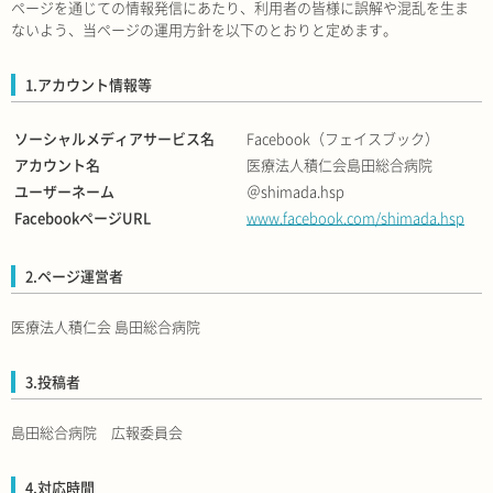
ページを通じての情報発信にあたり、利用者の皆様に誤解や混乱を生ま
ないよう、当ページの運用方針を以下のとおりと定めます。
1.アカウント情報等
ソーシャルメディアサービス名
Facebook（フェイスブック）
アカウント名
医療法人積仁会島田総合病院
ユーザーネーム
＠shimada.hsp
FacebookページURL
www.facebook.com/shimada.hsp
2.ページ運営者
医療法人積仁会 島田総合病院
3.投稿者
島田総合病院 広報委員会
4.対応時間