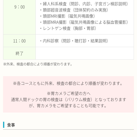
・婦人科系検査（問診、内診、子宮ガン検診説明）
9：00
・頚部超音波検査（団体契約のみ実施）
・頭部MRI撮影（磁気共鳴画像）
・頭部MRA撮影（磁気共鳴画像による脳血管撮影）
・レントゲン検査（胸部・胃部）
11：00
・内科診察（問診・聴打診・結果説明）
終了
※外来、検査の都合により順番が変わります。
※各コースともに外来、検査の都合により順番が変わります。
※胃カメラご希望の方へ
通常人間ドックの胃の検査は（バリウム検査）となっております
が、胃カメラをご希望することも可能です。
食事