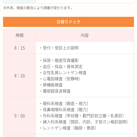
※外来、検査の都合により順番が変わります。
日帰りドック
時間
内容
8：15
・受付・受診上の説明
・採尿・眼底写真撮影
・血圧・採血・身体測定
・女性乳房レントゲン検査
8：20
・心電図検査（安静時）
・肺機能検査
・腹部超音波検査
・眼科系検査（眼底・視力）
・耳鼻咽喉科系検査（聴力）
9：00
・外科系検査（甲状腺・肛門診前立腺・乳房診）
・婦人科系検査（問診、内診、子宮ガン検診説明）
・レントゲン検査（胸部・胃部）