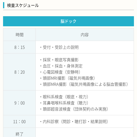
検査スケジュール
脳ドック
時間
内容
8：15
・受付・受診上の説明
・採尿・眼底写真撮影
・血圧・採血・身体測定
8：20
・心電図検査（安静時）
・頭部MRI撮影（磁気共鳴画像）
・頭部MRA撮影（磁気共鳴画像による脳血管撮影）
・眼科系検査（眼底・視力）
9：00
・耳鼻咽喉科系検査（聴力）
・頚部超音波検査（団体契約のみ実施）
11：00
・内科診察（問診・聴打診・結果説明）
終了