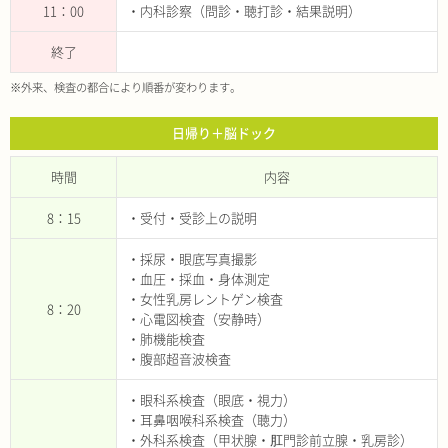
11：00
・内科診察（問診・聴打診・結果説明）
終了
※外来、検査の都合により順番が変わります。
日帰り＋脳ドック
時間
内容
8：15
・受付・受診上の説明
・採尿・眼底写真撮影
・血圧・採血・身体測定
・女性乳房レントゲン検査
8：20
・心電図検査（安静時）
・肺機能検査
・腹部超音波検査
・眼科系検査（眼底・視力）
・耳鼻咽喉科系検査（聴力）
・外科系検査（甲状腺・肛門診前立腺・乳房診）