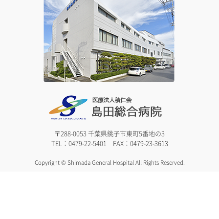
〒288-0053 千葉県銚子市東町5番地の3
TEL：0479-22-5401 FAX：0479-23-3613
Copyright © Shimada General Hospital All Rights Reserved.