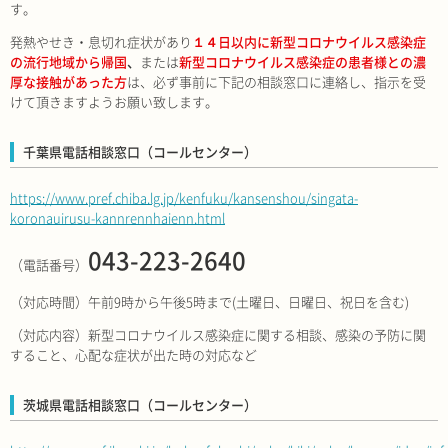
す。
発熱やせき・息切れ症状があり
１４日以内に新型コロナウイルス感染症
の流行地域から帰国
、
または
新型コロナウイルス感染症の患者様との濃
厚な接触があった方
は、必ず事前に下記の相談窓口に連絡し、指示を受
けて頂きますようお願い致します。
千葉県電話相談窓口（コールセンター）
https://www.pref.chiba.lg.jp/kenfuku/kansenshou/singata-
koronauirusu-kannrennhaienn.html
043-223-2640
（電話番号）
（対応時間）午前9時から午後5時まで(土曜日、日曜日、祝日を含む)
（対応内容）新型コロナウイルス感染症に関する相談、感染の予防に関
すること、心配な症状が出た時の対応など
茨城県電話相談窓口（コールセンター）