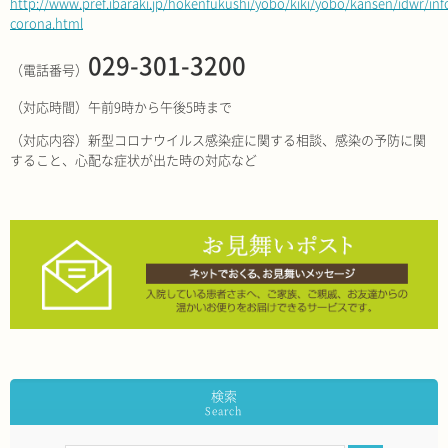
http://www.pref.ibaraki.jp/hokenfukushi/yobo/kiki/yobo/kansen/idwr/i
corona.html
029-301-3200
（電話番号）
（対応時間）午前9時から午後5時まで
（対応内容）新型コロナウイルス感染症に関する相談、感染の予防に関
すること、心配な症状が出た時の対応など
検索